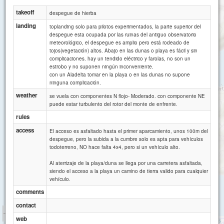
takeoff
despegue de hierba
landing
toplanding solo para pilotos experimentados, la parte superior del
despegue esta ocupada por las ruinas del antiguo observatorio
meteorológico, el despegue es amplio pero está rodeado de
tojos(vegetación) altos. Abajo en las dunas o playa es fácil y sin
complicaciones. hay un tendido eléctrico y farolas, no son un
estrobo y no suponen ningún inconveniente.
con un Aladelta tomar en la playa o en las dunas no supone
ninguna complicación.
weather
se vuela con componentes N flojo- Moderado. con componente NE
puede estar turbulento del rotor del monte de enfrente.
rules
access
El acceso es asfaltado hasta el primer aparcamiento, unos 100m del
despegue, pero la subida a la cumbre solo es apta para vehículos
todoterreno, NO hace falta 4x4, pero si un vehículo alto.
Al aterrizaje de la playa/duna se llega por una carretera asfaltada,
siendo el acceso a la playa un camino de tierra valido para cualquier
vehículo.
comments
contact
1 km
3000 ft
web
Attributions
Acantilados 