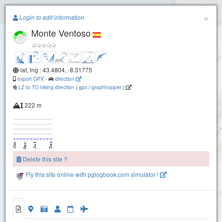
Paragliding.Earth
×
Login to edit information
Monte Ventoso
+
−
lat, lng : 43.4804, -8.31775
Lobadiz-Islas Gabeiras
export GPX
-
direction
LZ to TO hiking direction
(
gpx
/
graphhopper
)
222 m
Delete this site ?
Fly this site online with pglogbook.com simulator !
Monte Ventoso