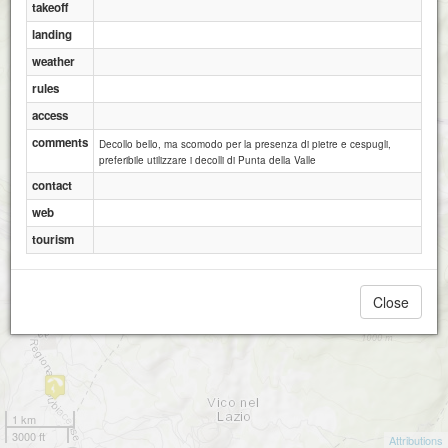
takeoff
Campocatino - Punta della Valle - Ovest
Campocatino - Punta della Valle - Est
landing
weather
rules
access
comments
Decollo bello, ma scomodo per la presenza di pietre e cespugli,
preferibile utilizzare i decolli di Punta della Valle
contact
web
tourism
Close
1 km
3000 ft
Attributions