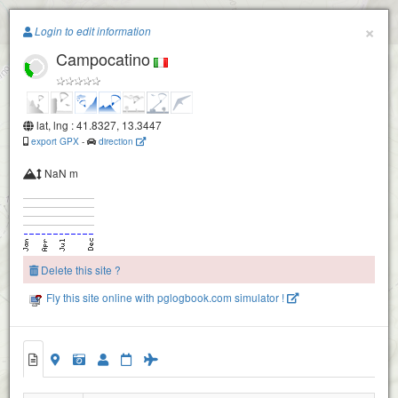
Paragliding.Earth
×
Login to edit information
Campocatino
+
−
lat, lng : 41.8327, 13.3447
export GPX
-
direction
NaN m
Delete this site ?
Fly this site online with pglogbook.com simulator !
Campocatino