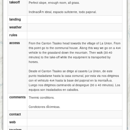
takeoff
Perfect slope, enough room, all grass.
InclinaciÃ³n ideal, espacio suficiente, todo pajonal.
landing
weather
rules
access
From the Canton Tisaleo head towards the village of La Union. From
this point go to the communal house. Along this way we go on a 4x4
vehicle to the grassland down the mountain. Then walk (30-40
minutes) to the take-off while the equipment is transported by
horses.
Desde el Canton Tisaleo se dirige al caserio La Union, de este
punto trasladarse hasta la casa comunal, por esta via nos dirigimos
con el vehiculo 4x4 hasta la base del pajonal en la montaÃ±a.
Luego nos dirigimos caminando al despegue (30 o 40 minutos). Los
equipos son trasladados en caballos.
comments
Thermic conditions.
Condiciones tÃ©rmicas.
contact
1 km
web
1 mi
Attributions
tourism