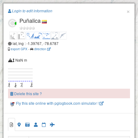
Paragliding.Earth
×
Login to edit information
Puñalica
+
−
lat, lng : -1.39767, -78.6787
export GPX
-
direction
El Tablon
NaN m
Delete this site ?
Fly this site online with pglogbook.com simulator !
Puñalica