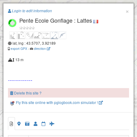
Paragliding.Earth
×
Login to edit information
Pente Ecole Gonflage : Lattes
+
−
lat, lng : 43.5707, 3.92189
export GPX
-
direction
13 m
Delete this site ?
Fly this site online with pglogbook.com simulator !
Pente Ecole Gonflage : Lattes