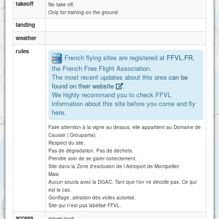
takeoff
No take off.
Only for training on the ground
landing
weather
rules
French flying sites are registered at
FFVL.FR
,
the French Free Flight Association.
The most recent updates about this area
can be
found on their website
.
We highly recommand you to check FFVL
information about this site before you come and fly
here.
Faire attention à la vigne au dessus, elle appartient au Domaine de
Causse ( Groupama).
Respect du site.
Pas de dégradation. Pas de déchets.
Prendre soin de se garer correctement.
Site dans la Zone d'exclusion de l Aéroport de Montpellier.
Mais
Aucun soucis avec la DGAC. Tant que l'on ne décolle pas. Ce qui
est la cas.
Gonflage, aération des voiles autorisé.
1 km
Site qui n'est pas labélisé FFVL.
3000 ft
Attributions
access
gravel road