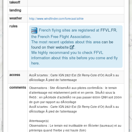
takeoff
landing
weather
http://www.windfinder.com/forecast/athie
rules
French flying sites are registered at
FFVL.FR
,
the French Free Flight Association.
The most recent updates about this area
can be
found on their website
.
We highly recommand you to check FFVL
information about this site before you come and fly
here.
access
AccÃ¨s/cartes : Carte IGN 2821Est (St Remy-Cote d'Or) AccÃ¨s au
dÃ©collage Ã pied de l'atterrissage
comments
Observations : Site rÃ©servÃ© aux pilotes confirmÃ©s : le terrain
d'atterrissage est relativement petit et en pente. SituÃ© sous la
R455 : en pÃ©riode d'activitÃ© ne pas passer 600m QNH soit 200m
de guin par rapport au dÃ©collage
AccÃ¨s/cartes : Carte IGN 2821Est (St Remy-Cote d'Or) AccÃ¨s au
dÃ©collage Ã pied de l'atterrissage
Atterrissage(s)
1 km
Observations : Le terrain est inutilisable en fÃ©vrier (taureaux) et au
3000 ft
Attributions
printemps quand l'herbe y est haute (foin)