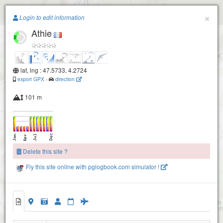
Paragliding.Earth
×
Login to edit information
Athie
+
−
lat, lng : 47.5733, 4.2724
export GPX
-
direction
101 m
Delete this site ?
Fly this site online with pglogbook.com simulator !
Athie