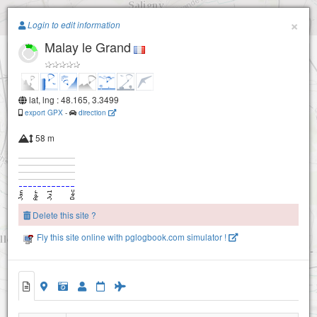
Paragliding.Earth
×
Login to edit information
Malay le Grand
+
−
lat, lng : 48.165, 3.3499
export GPX
-
direction
58 m
Delete this site ?
Fly this site online with pglogbook.com simulator !
Malay le Grand