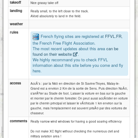
takeoff
Nice grassy take off
landing
Really small, to the left close to the track.
AVoid absolutely to land in the field.
weather
rules
French flying sites are registered at
FFVL.FR
,
the French Free Flight Association.
The most recent updates about this area
can be
found on their website
.
We highly recommand you to check FFVL
information about this site before you come and fly
Véron
here.
access
AccÃ¨s : par la N60 en direction de St Savine/Troyes, Malay-le-
Grand est a environ 2 Km de la sortie de Sens. Puis direction NoÃ©,
s'arrÃªter au Stade de foot. Laisser la voiture en bas sur la gauche
et monter par le chemin forestier. On peut aussi accÃ©der en voiture
par le chemin principal et laisser le vÃ©hicule 1 km environ sur la
gauche, mais l'emplacement est souvent prisÃ© par des voitures de
chasseur.
comments
Really narrow wind windows for having a good soaring efficiency
1 km
Do not make XC flight without checking the numerous civil and
3000 ft
Attributions
military aviation area !