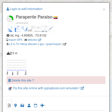
Paragliding.Earth
×
Login to edit information
Parapente Paraiso
+
−
lat, lng : 4.90855, -73.9132
export GPX
-
direction
LZ to TO hiking direction
(
gpx
/
graphhopper
)
0 m
Parapente Guatavita
Delete this site ?
Parapente los cerezos
Fly this site online with pglogbook.com simulator !
Parapente Paraiso