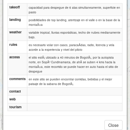
takeoff
capacidad para despegue de 6 alas simultaneamente, superficie en
pasto
landing
posibilidades de top landing, aterrizaje en el valle o en la base de la
montaÃ±a
weather
variable tropical, lluvias esporádicas, techo de nubes medianamente
bajo.
rules
es necesario volar con casco, paracaÃ­das, radio, licencia y vela
acorde a la experiencia y nivel del piloto
access
el sitio estÃ¡ ubicado a 40 minutos de BogotÃ¡, por la autopista
norte, en SopÃ³ Cundinamarca, de ahÃ­ se suben 4 kms hacia la
montaÃ±a, este recorrido se puede hacer en auto hasta el sitio de
despegue
comments
en este sitio se pueden encontrar comidas, bebidas y el mejor
paisaje de la sabana de BogotÃ¡.
contact
web
tourism
1 km
Close
1 mi
Attributions