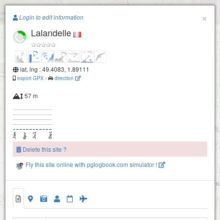
Paragliding.Earth
×
Login to edit information
Lalandelle
+
−
lat, lng : 49.4083, 1.89111
export GPX
-
direction
57 m
Delete this site ?
Fly this site online with pglogbook.com simulator !
Lalandelle