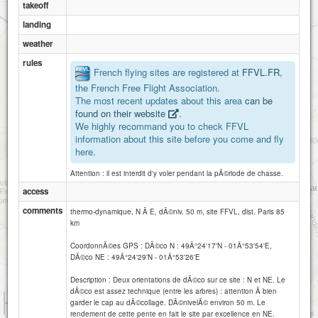
takeoff
Lalandelle
landing
weather
rules
French flying sites are registered at
FFVL.FR
,
the French Free Flight Association.
The most recent updates about this area
can be
found on their website
.
We highly recommand you to check FFVL
information about this site before you come and fly
here.
Attention : il est interdit d'y voler pendant la pÃ©riode de chasse.
access
comments
thermo-dynamique, N Ã E, dÃ©niv. 50 m, site FFVL, dist. Paris 85
km
CoordonnÃ©es GPS : DÃ©co N : 49Â°24'17'N - 01Â°53'54'E,
DÃ©co NE : 49Â°24'29'N - 01Â°53'26'E
Description : Deux orientations de dÃ©co sur ce site : N et NE. Le
dÃ©co est assez technique (entre les arbres) : attention Ã bien
1 km
garder le cap au dÃ©collage. DÃ©nivelÃ© environ 50 m. Le
3000 ft
Attributions
rendement de cette pente en fait le site par excellence en NE.