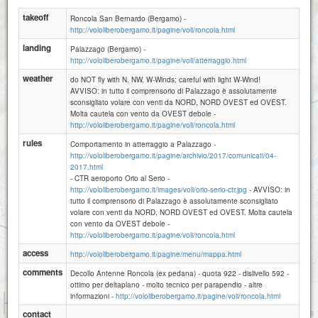
takeoff
Roncola San Bernardo (Bergamo) -
http://vololiberobergamo.it/pagine/voli/roncola.html
landing
Palazzago (Bergamo) -
http://vololiberobergamo.it/pagine/voli/atterraggio.html
weather
do NOT fly with N, NW, W-Winds; careful with light W-Wind!
AVVISO: in tutto il comprensorio di Palazzago è assolutamente
sconsigliato volare con venti da NORD, NORD OVEST ed OVEST.
Molta cautela con vento da OVEST debole -
http://vololiberobergamo.it/pagine/voli/roncola.html
rules
Comportamento in atterraggio a Palazzago -
http://vololiberobergamo.it/pagine/archivio/2017/comunicati/04-
2017.html
- CTR aeroporto Orio al Serio -
http://vololiberobergamo.it/images/voli/orio-serio-ctr.jpg
- AVVISO: in
tutto il comprensorio di Palazzago è assolutamente sconsigliato
volare con venti da NORD, NORD OVEST ed OVEST. Molta cautela
con vento da OVEST debole -
http://vololiberobergamo.it/pagine/voli/roncola.html
access
http://vololiberobergamo.it/pagine/menu/mappa.html
comments
Decollo Antenne Roncola (ex pedana) - quota 922 - dislivello 592 -
ottimo per deltaplano - molto tecnico per parapendio - altre
informazioni -
http://vololiberobergamo.it/pagine/voli/roncola.html
1 km
3000 ft
Attributions
contact