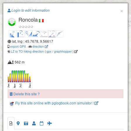
Paragliding.Earth
×
Login to edit information
Roncola
+
−
lat, lng : 45.7678, 9.56617
export GPX
-
direction
LZ to TO hiking direction
(
gpx
/
graphhopper
)
562 m
Delete this site ?
Fly this site online with pglogbook.com simulator !
Pratino (Foppa Martinu)
Roncola