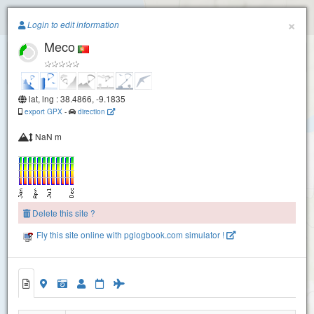
Paragliding.Earth
×
Login to edit information
Meco
+
−
lat, lng : 38.4866, -9.1835
export GPX
-
direction
NaN m
Delete this site ?
Fly this site online with pglogbook.com simulator !
Meco