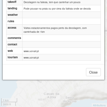
takeoff
Decolagem na falesia, tem que caminhar um pouco
landing
Pode pousar na praia ou por cima da falésia onde se decola
weather
rules
access
Vários estacionamentos pagos perto da decolagem, com
caminhada de 1km
comments
Bicas
contact
web
www.uonair.pt
tourism
www.uonair.pt
Close
1 km
3000 ft
Attributions