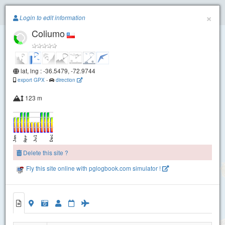
Paragliding.Earth
×
Login to edit information
Coliumo
+
−
lat, lng : -36.5479, -72.9744
export GPX
-
direction
123 m
Delete this site ?
Fly this site online with pglogbook.com simulator !
Coliumo