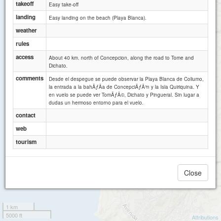
takeoff
Easy take-off
landing
Easy landing on the beach (Playa Blanca).
weather
rules
access
About 40 km. north of Concepcion, along the road to Tome and
Dichato.
comments
Desde el despegue se puede observar la Playa Blanca de Coliumo,
la entrada a la bahÃƒÂ­a de ConcepciÃƒÂ³n y la Isla Quiriquina. Y
en vuelo se puede ver TomÃƒÂ©, Dichato y Pingueral. Sin lugar a
dudas un hermoso entorno para el vuelo.
contact
web
tourism
Close
1 km
5000 ft
Attributions